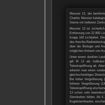
Messier 13, der berühmt
Charles Messier katalogi
Sterne mit hellerem Zentr
Messier 13 ist sicherlic
Entfernung von 22.800 Lic
knapp 160 Lichtjahre. Di
des Arecibo-Radioteleskop
über die Biologie und An
möglichen Antwort von Auß
Unter einem dunklen Land
gilt M 13 als Indikat
Teleskopöffnung ab. Aber
erkennt man einen runden
gleichschenkliges Dreiec
Bei hoher Vergrößerung (
höherer Vergrößerung (
Teleskopöffnung erschein
13 schon sehr beeindruc
Sternketten bilden. Ab 6
Kugelsternhaufen, erschein