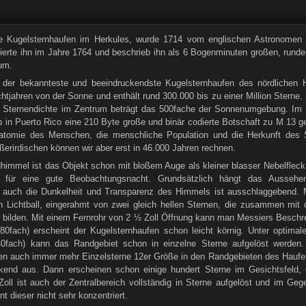
e Kugelsternhaufen im Herkules, wurde 1714 vom englischen Astronomen
sierte ihn im Jahre 1764 und beschrieb ihn als 6 Bogenminuten großen, rund
um.
h der bekannteste und beeindruckendste Kugelsternhaufen des nördlichen H
htjahren von der Sonne und enthält rund 300.000 bis zu einer Million Sterne
e Sternendichte im Zentrum beträgt das 500fache der Sonnenumgebung. Im 
 in Puerto Rico eine 210 Byte große und binär codierte Botschaft zu M 13 g
atomie des Menschen, die menschliche Population und die Herkunft des Si
erirdischen können wir aber erst in 46.000 Jahren rechnen.
himmel ist das Objekt schon mit bloßem Auge als kleiner blasser Nebelfleck 
or für eine gute Beobachtungsnacht. Grundsätzlich hängt das Ausseh
 auch die Dunkelheit und Transparenz des Himmels ist ausschlaggebend. M
 Lichtball, eingerahmt von zwei gleich hellen Sternen, die zusammen mit
k bilden. Mit einem Fernrohr von 2 ½ Zoll Öffnung kann man Messiers Beschre
80fach) erscheint der Kugelsternhaufen schon leicht körnig. Unter optim
140fach) kann das Randgebiet schon in einzelne Sterne aufgelöst werd
en auch immer mehr Einzelsterne 12er Größe in den Randgebieten des Haufens
kend aus. Dann erscheinen schon einige hundert Sterne im Gesichtsfeld, d
 Zoll ist auch der Zentralbereich vollständig in Sterne aufgelöst und im 
t dieser nicht sehr konzentriert.