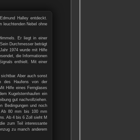
 Edmund Halley entdeckt.
en leuchtenden Nebel ohne
immels. Er liegt in einer
. Sein Durchmesser beträgt
Jahr 1974 wurde mit Hilfe
esendet, die Informationen
gnals enthielt. Mit einer
sichtbar. Aber auch sonst
en des Haufens von der
it Hilfe eines Fernglases
 dem Kugelsternhaufen ein
ibung gut nachvollziehen.
alen Bedingungen und noch
en. Ab 80 mm bis 100 mm
. Ab 4 bis 6 Zoll sieht M
ie zum Teil interessante
Gegenzug zu manch anderem