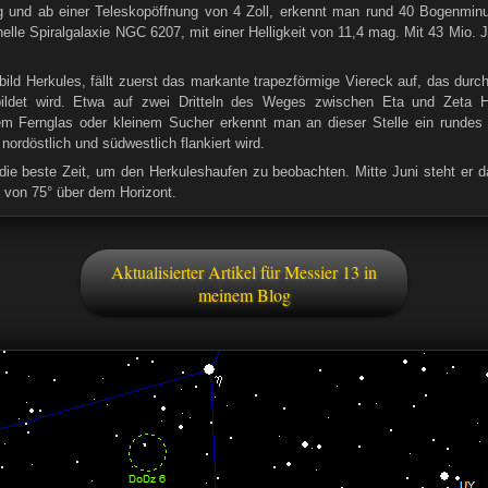
ng und ab einer Teleskopöffnung von 4 Zoll, erkennt man rund 40 Bogenmin
elle Spiralgalaxie NGC 6207, mit einer Helligkeit von 11,4 mag. Mit 43 Mio. J
ild Herkules, fällt zuerst das markante trapezförmige Viereck auf, das durch
ildet wird. Etwa auf zwei Dritteln des Weges zwischen Eta und Zeta He
nem Fernglas oder kleinem Sucher erkennt man an dieser Stelle ein rundes
nordöstlich und südwestlich flankiert wird.
e beste Zeit, um den Herkuleshaufen zu beobachten. Mitte Juni steht er 
e von 75° über dem Horizont.
Aktualisierter Artikel für Messier 13 in
meinem Blog