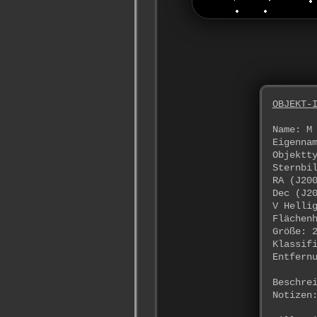
OBJEKT-
Name: M
Eigenna
Objektt
Sternbi
RA (J20
Dec (J2
V Helli
Flächen
Größe: 
Klassif
Entfern
Beschre
Notizen