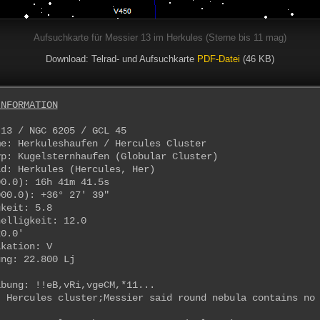
Aufsuchkarte für Messier 13 im Herkules (Sterne bis 11 mag)
Download: Telrad- und Aufsuchkarte
PDF-Datei
(46 KB)
INFORMATION
 13 / NGC 6205 / GCL 45
me: Herkuleshaufen / Hercules Cluster
yp: Kugelsternhaufen (Globular Cluster)
ld: Herkules (Hercules, Her)
00.0): 16h 41m 41.5s
000.0): +36° 27' 39"
gkeit: 5.8
helligkeit: 12.0
20.0'
ikation: V
ung: 22.800 Lj
ibung: !!eB,vRi,vgeCM,*11...
: Hercules cluster;Messier said round nebula contains no