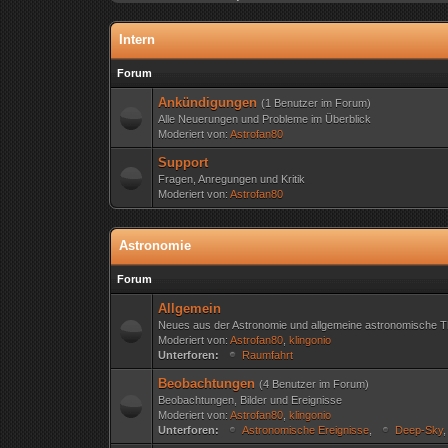
Intern
Forum
Ankündigungen
(1 Benutzer im Forum)
Alle Neuerungen und Probleme im Überblick
Moderiert von:
Astrofan80
Support
Fragen, Anregungen und Kritik
Moderiert von:
Astrofan80
Astronomie
Forum
Allgemein
Neues aus der Astronomie und allgemeine astronomische 
Moderiert von:
Astrofan80
,
klingonio
Unterforen:
Raumfahrt
Beobachtungen
(4 Benutzer im Forum)
Beobachtungen, Bilder und Ereignisse
Moderiert von:
Astrofan80
,
klingonio
Unterforen:
Astronomische Ereignisse
,
Deep-Sky