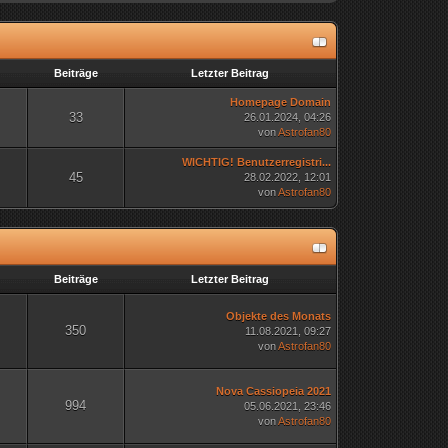
n
Beiträge
Letzter Beitrag
Homepage Domain
33
26.01.2024, 04:26
von
Astrofan80
WICHTIG! Benutzerregistri...
45
28.02.2022, 12:01
von
Astrofan80
n
Beiträge
Letzter Beitrag
Objekte des Monats
350
11.08.2021, 09:27
von
Astrofan80
Nova Cassiopeia 2021
994
05.06.2021, 23:46
von
Astrofan80