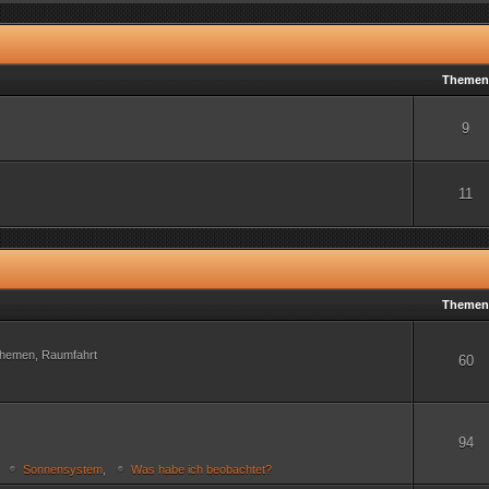
Theme
9
11
Theme
Themen, Raumfahrt
60
94
,
Sonnensystem
,
Was habe ich beobachtet?