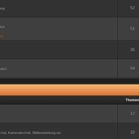
52
tung
ehör
51
ör
26
54
unden
Theme
17
10
n hat, Kameratechnik, Bildbearbeitung etc.