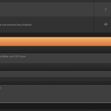
2
46
 astronomischen) Artikeln
nsichtbar und 18 Gäste
t