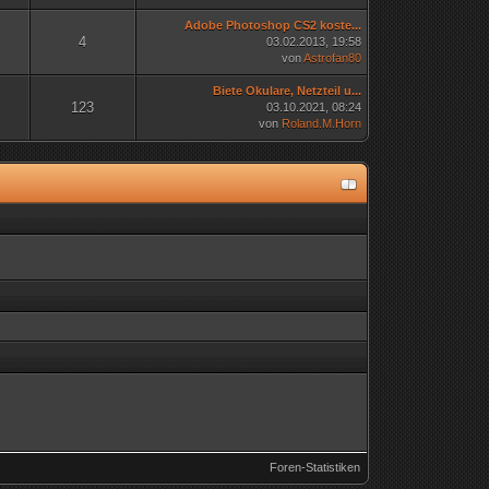
Adobe Photoshop CS2 koste...
4
03.02.2013, 19:58
von
Astrofan80
Biete Okulare, Netzteil u...
123
03.10.2021, 08:24
von
Roland.M.Horn
Foren-Statistiken