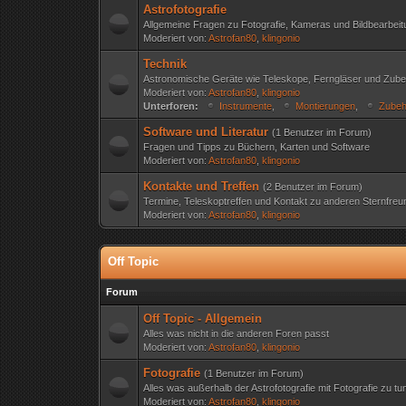
Astrofotografie
Allgemeine Fragen zu Fotografie, Kameras und Bildbearbei
Moderiert von:
Astrofan80
,
klingonio
Technik
Astronomische Geräte wie Teleskope, Ferngläser und Zub
Moderiert von:
Astrofan80
,
klingonio
Unterforen:
Instrumente
,
Montierungen
,
Zubeh
Software und Literatur
(1 Benutzer im Forum)
Fragen und Tipps zu Büchern, Karten und Software
Moderiert von:
Astrofan80
,
klingonio
Kontakte und Treffen
(2 Benutzer im Forum)
Termine, Teleskoptreffen und Kontakt zu anderen Sternfre
Moderiert von:
Astrofan80
,
klingonio
Off Topic
Forum
Off Topic - Allgemein
Alles was nicht in die anderen Foren passt
Moderiert von:
Astrofan80
,
klingonio
Fotografie
(1 Benutzer im Forum)
Alles was außerhalb der Astrofotografie mit Fotografie zu tu
Moderiert von:
Astrofan80
,
klingonio