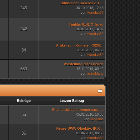
Bildbericht unseres 2. Ti...
245
30.10.2018, 12:43
von
Astrofan80
Fujifilm 8x42 Offroad
242
16.01.2017, 14:07
von
Astrofan80
Artikel zum Kometen C/202...
84
20.11.2022, 06:53
von
Astrofan80
Vorstellung eines neuen
630
15.11.2019, 09:42
von
astroMario
n
Beiträge
Letzter Beitrag
Freihandelsabkommen stopp...
55
05.02.2016, 10:55
von
klingonio
Neues UWW Objektiv: IRIX ...
36
01.04.2017, 00:50
von
Astrofan80