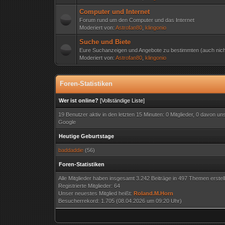
Computer und Internet
Forum rund um den Computer und das Internet
Moderiert von:
Astrofan80
,
klingonio
Suche und Biete
Eure Suchanzeigen und Angebote zu bestimmten (auch nicht
Moderiert von:
Astrofan80
,
klingonio
Foren-Statistiken
Wer ist online?
[
Vollständige Liste
]
19 Benutzer aktiv in den letzten 15 Minuten: 0 Mitglieder, 0 davon u
Google
Heutige Geburtstage
baddaddie
(56)
Foren-Statistiken
Alle Mitglieder haben insgesamt 3.242 Beiträge in 497 Themen erstell
Registrierte Mitglieder: 64
Unser neuestes Mitglied heißt:
Roland.M.Horn
Besucherrekord: 1.705 (08.04.2026 um 09:20 Uhr)